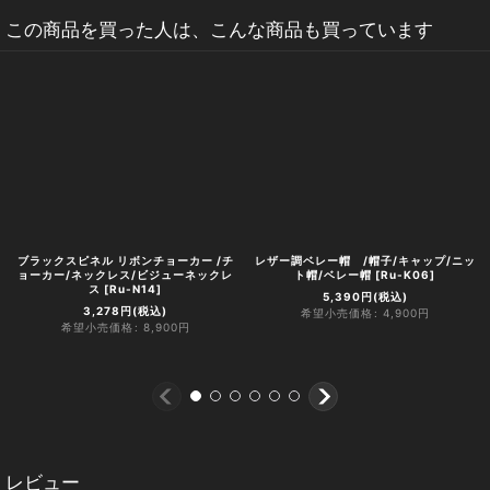
この商品を買った人は、こんな商品も買っています
ブラックスピネル リボンチョーカー /チ
レザー調ベレー帽 /帽子/キャップ/ニッ
ョーカー/ネックレス/ビジューネックレ
ト帽/ベレー帽
[
Ru-K06
]
ス
[
Ru-N14
]
5,390
円
(税込)
3,278
円
(税込)
希望小売価格
:
4,900
円
希望小売価格
:
8,900
円
レビュー