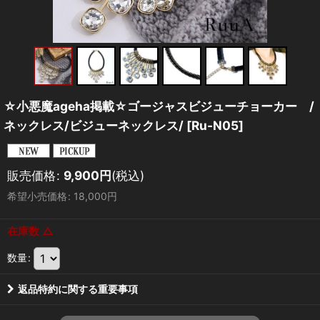
☆小悪魔ageha掲載☆ゴージャスビジューチョーカー /
ネックレス/ビジューネックレス/
[
Ru-N05
]
販売価格
:
9,900
円
(税込)
希望小売価格
:
18,000
円
在庫数 △
数量
:
返品特約に関する重要事項