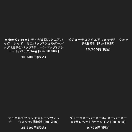
★NewColor★レディがま口スクエアバ
ビジューデコスクエアウォッチP ウォッ
ッグ レッド ミニバッグ/ショルダーバ
チ/腕時計
[
Ru-Z02P
]
ッグ /肩掛けバッグ/チェーンバッグ/ポシ
25,300
円
(税込)
ェット/バッグ/bag
[
Ru-BG06R
]
16,500
円
(税込)
ジュエルズブラックストーンウォッ
ダメージオーバーオール/ オーバーオー
チ ウォッチ/腕時計
[
Ru-Z10
]
ル/サロペット/オールイン
[
Ru-A14
]
25,300
円
(税込)
9,790
円
(税込)