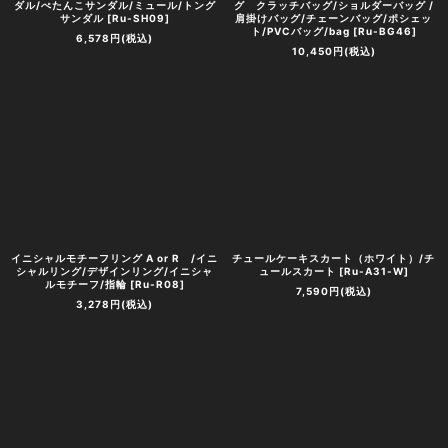
ダル/ぺたんこサンダル/ミュール/トング
グ クラッチバッグ/ショルダーバッグ /
サンダル
[
Ru-SH09
]
肩掛けバッグ/チェーンバッグ/ポシェッ
ト/PVCバッグ/bag
[
Ru-BG46
]
6,578
円
(税込)
10,450
円
(税込)
イニシャルモチーフリング A or R /イニ
チュールケーキスカート（ホワイト）/チ
シャルリング/デザインリング/イニシャ
ュールスカート
[
Ru-A31-W
]
ルモチーフ/指輪
[
Ru-R08
]
7,590
円
(税込)
3,278
円
(税込)