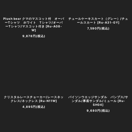
Plush bear クマのマスコット付 オーバ
チュールケーキスカート（グレー）/チュ
ーTシャツ ホワイト Tシャツ/オーバ
ールスカート
[
Ru-A31-GY
]
ーTシャツ/マスコット付き
[
Ru-A08-
7,590
円
(税込)
W
]
9,878
円
(税込)
クリスタルレースチョーカー/レースネッ
パイソンウエッジサンダル パンプス/サ
クレス/ネックレス
[
Ru-N11W
]
ンダル/厚底サンダル/ミュール
[
Ru-
SH04
]
4,895
円
(税込)
9,680
円
(税込)