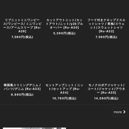
リブニットミニワンピー
カットアウトニット/カッ
フード付きクロップドスエ
ス/ワンピース/ ミニワンピ
トアウト/ニット/y2kプル
ットシャツ / 長袖/スウェ
ース/アームスリーブ
[
Ru-
オーバー
[
Ru-A30
]
ット/スウェットシャツ
A29
]
[
Ru-A32
]
5,390
円
(税込)
7,590
円
(税込)
7,590
円
(税込)
韓国風スリミングデニム /
セットアップニット / ニッ
モノクロボアジャケット/
パンツ/デニム
[
Ru-A33
]
ト/セットアップ
[
Ru-
コート/ジャケット/アウタ
A34
]
ー
[
Ru-A35
]
8,690
円
(税込)
10,780
円
(税込)
14,080
円
(税込)
more