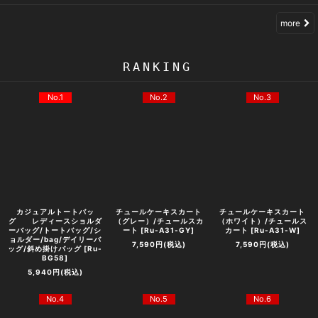
more
RANKING
No.1
No.2
No.3
カジュアルトートバッ
チュールケーキスカート
チュールケーキスカート
グ レディースショルダ
（グレー）/チュールスカ
（ホワイト）/チュールス
ーバッグ/トートバッグ/シ
ート
[
Ru-A31-GY
]
カート
[
Ru-A31-W
]
ョルダー/bag/デイリーバ
7,590
円
(税込)
7,590
円
(税込)
ッグ/斜め掛けバッグ
[
Ru-
BG58
]
5,940
円
(税込)
No.4
No.5
No.6