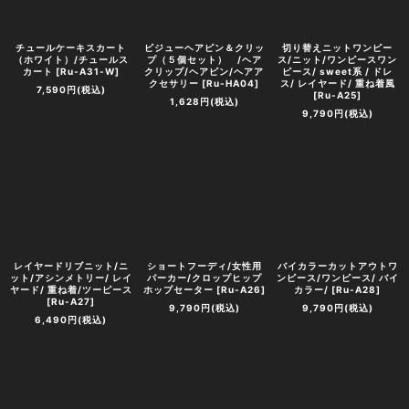
チュールケーキスカート
ビジューヘアピン＆クリッ
切り替えニットワンピー
（ホワイト）/チュールス
プ（５個セット） /ヘア
ス/ニット/ワンピースワン
カート
[
Ru-A31-W
]
クリップ/ヘアピン/ヘアア
ピース/ sweet系 / ドレ
クセサリー
[
Ru-HA04
]
ス/ レイヤード/ 重ね着風
7,590
円
(税込)
[
Ru-A25
]
1,628
円
(税込)
9,790
円
(税込)
レイヤードリブニット/ニ
ショートフーディ/女性用
バイカラーカットアウトワ
ット/アシンメトリー/ レイ
パーカー/クロップヒップ
ンピース/ワンピース/ バイ
ヤード/ 重ね着/ツーピース
ホップセーター
[
Ru-A26
]
カラー/
[
Ru-A28
]
[
Ru-A27
]
9,790
円
(税込)
9,790
円
(税込)
6,490
円
(税込)