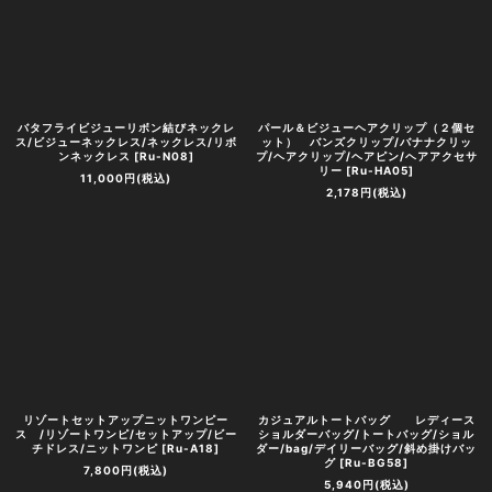
バタフライビジューリボン結びネックレ
パール＆ビジューヘアクリップ（２個セ
ス/ビジューネックレス/ネックレス/リボ
ット） バンズクリップ/バナナクリッ
ンネックレス
[
Ru-N08
]
プ/ヘアクリップ/ヘアピン/ヘアアクセサ
リー
[
Ru-HA05
]
11,000
円
(税込)
2,178
円
(税込)
リゾートセットアップニットワンピー
カジュアルトートバッグ レディース
ス /リゾートワンピ/セットアップ/ビー
ショルダーバッグ/トートバッグ/ショル
チドレス/ニットワンピ
[
Ru-A18
]
ダー/bag/デイリーバッグ/斜め掛けバッ
グ
[
Ru-BG58
]
7,800
円
(税込)
5,940
円
(税込)