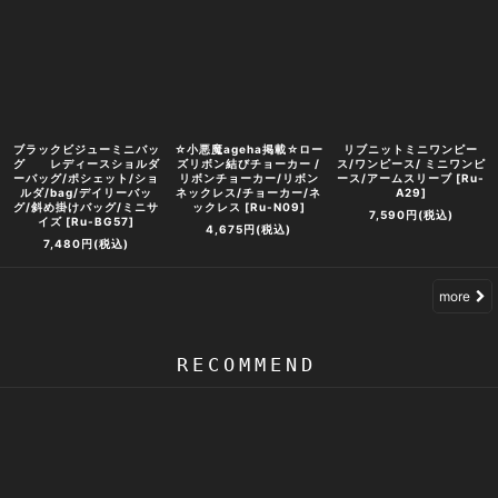
ブラックビジューミニバッ
☆小悪魔ageha掲載☆ロー
リブニットミニワンピー
グ レディースショルダ
ズリボン結びチョーカー /
ス/ワンピース/ ミニワンピ
ーバッグ/ポシェット/ショ
リボンチョーカー/リボン
ース/アームスリーブ
[
Ru-
ルダ/bag/デイリーバッ
ネックレス/チョーカー/ネ
A29
]
グ/斜め掛けバッグ/ミニサ
ックレス
[
Ru-N09
]
7,590
円
(税込)
イズ
[
Ru-BG57
]
4,675
円
(税込)
7,480
円
(税込)
more
RECOMMEND