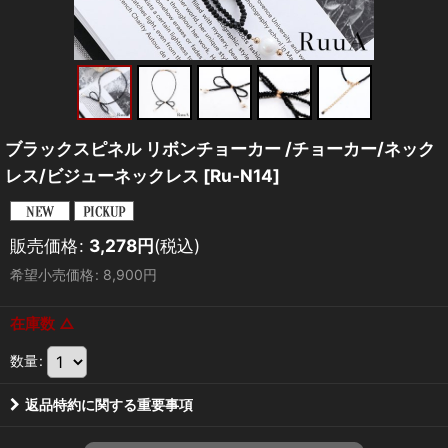
ブラックスピネル リボンチョーカー /チョーカー/ネック
レス/ビジューネックレス
[
Ru-N14
]
販売価格
:
3,278
円
(税込)
希望小売価格
:
8,900
円
在庫数 △
数量
:
返品特約に関する重要事項