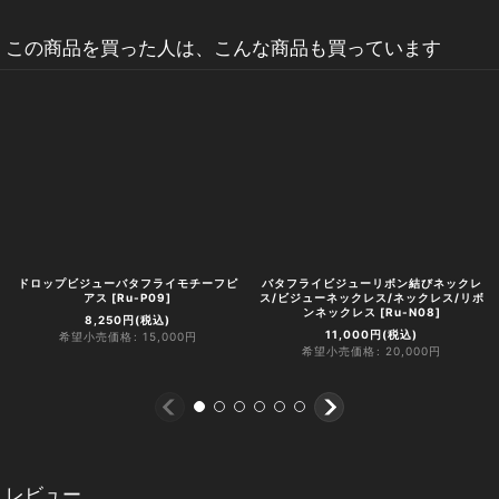
この商品を買った人は、こんな商品も買っています
ドロップビジューバタフライモチーフピ
バタフライビジューリボン結びネックレ
アス
[
Ru-P09
]
ス/ビジューネックレス/ネックレス/リボ
ンネックレス
[
Ru-N08
]
8,250
円
(税込)
11,000
円
(税込)
希望小売価格
:
15,000
円
希望小売価格
:
20,000
円
レビュー