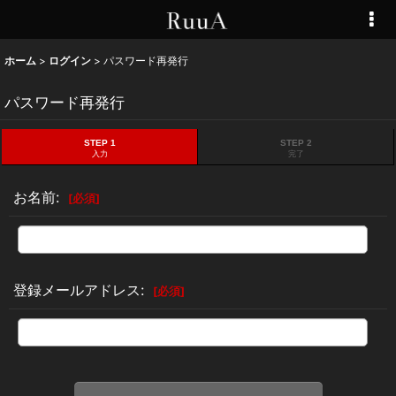
ホーム
>
ログイン
>
パスワード再発行
パスワード再発行
STEP 1
STEP 2
入力
完了
お名前
:
[
必須
]
登録メールアドレス
:
[
必須
]